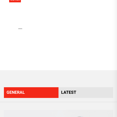
Mercado de repuestos de
coches reciclados
Admin
14 Julio, 2020
GENERAL
LATEST