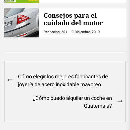
Consejos para el
cuidado del motor
Redaccion_201
9 Diciembre, 2019
Navegación
Cómo elegir los mejores fabricantes de
de
Previous
joyería de acero inoxidable mayoreo
entradas
post:
¿Cómo puedo alquilar un coche en
Ne
Guatemala?
pos