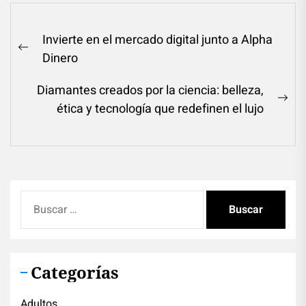
Navegación
Invierte en el mercado digital junto a Alpha
de
Previous
Dinero
entradas
post:
Diamantes creados por la ciencia: belleza,
Ne
ética y tecnología que redefinen el lujo
pos
Buscar:
Categorías
Adultos