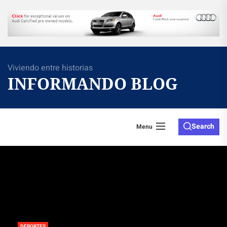
Skip
to
the
content
Viviendo entre historias
INFORMANDO BLOG
Search
Menu
DEPORTES