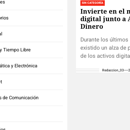
tes
SIN CATEGORÍA
Invierte en el
digital junto a
orios
Dinero
l
Durante los últimos
existido un alza de 
y Tiempo Libre
de los activos digit
poco a poco, estos 
ática y Electrónica
Redaccion_03
transformando el p
financiero...
et
s de Comunicación
ios