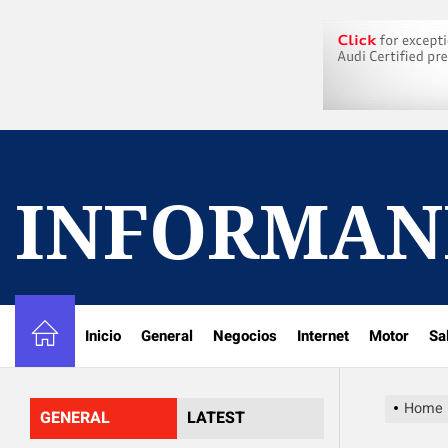
Skip
to
the
content
INFORMAN
Inicio
General
Negocios
Internet
Motor
Sa
Home
GENERAL
LATEST