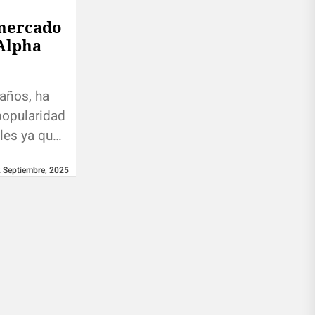
 mercado
 Alpha
 años, ha
popularidad
ales ya que
van
2 Septiembre, 2025
anorama