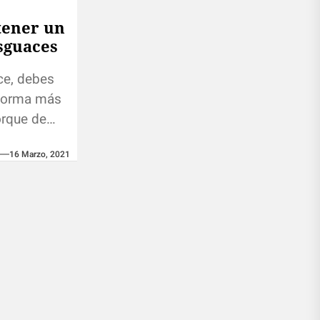
tener un
sguaces
ce, debes
 forma más
orque de
segurarte
16 Marzo, 2021
ximo
r...