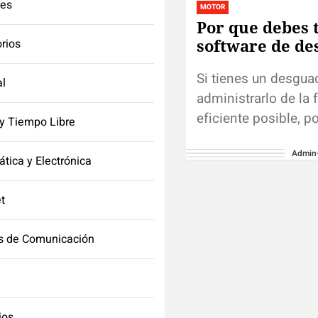
tes
MOTOR
Por que debes 
software de de
orios
Si tienes un desgua
l
administrarlo de la
eficiente posible, p
y Tiempo Libre
esta forma podrás a
Admin
de conseguir el má
ática y Electrónica
rendimiento. El mejo
et
s de Comunicación
ios