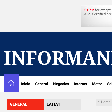
Skip
to
the
content
INFORMAN
Inicio
General
Negocios
Internet
Motor
Sa
Home
GENERAL
LATEST