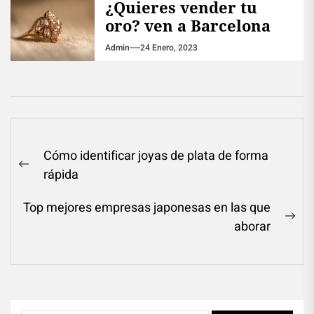
¿Quieres vender tu
oro? ven a Barcelona
Admin
24 Enero, 2023
Navegación
Cómo identificar joyas de plata de forma
de
Previous
rápida
entradas
post:
Top mejores empresas japonesas en las que
Ne
aborar
pos