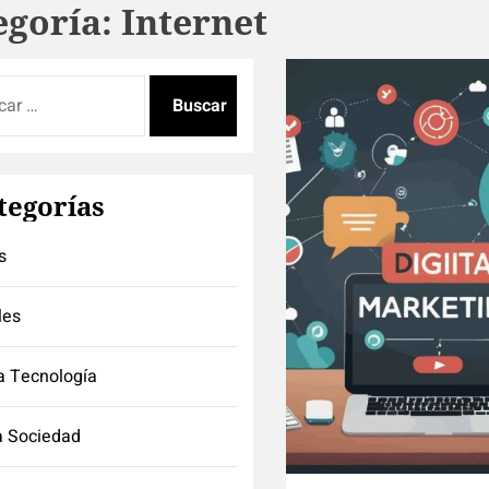
egoría:
Internet
:
tegorías
s
les
a Tecnología
a Sociedad