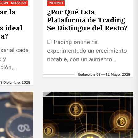
ACIÓN
NEGOCIOS
INTERNET
ar la
¿Por Qué Esta
Plataforma de Trading
 ideal
Se Distingue del Resto?
sa?
El trading online ha
arial cada
experimentado un crecimiento
o y
notable, con un aumento
ción,
significativo en la inversión en
ategia de
Redaccion_03
12 Mayo, 2025
criptomonedas, forex y otros
3 Diciembre, 2025
a no es un
activos. En este contexto,
elegir...