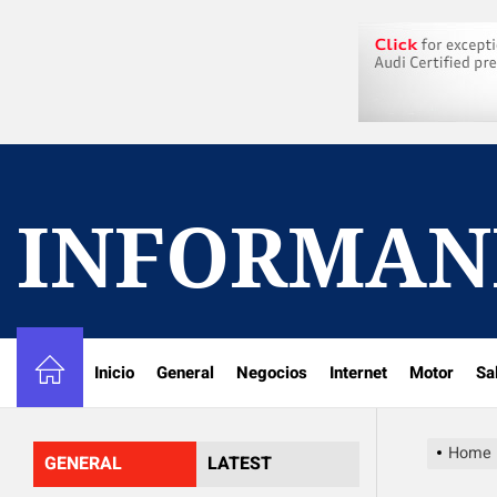
Skip
to
the
content
INFORMAN
Inicio
General
Negocios
Internet
Motor
Sa
Home
GENERAL
LATEST