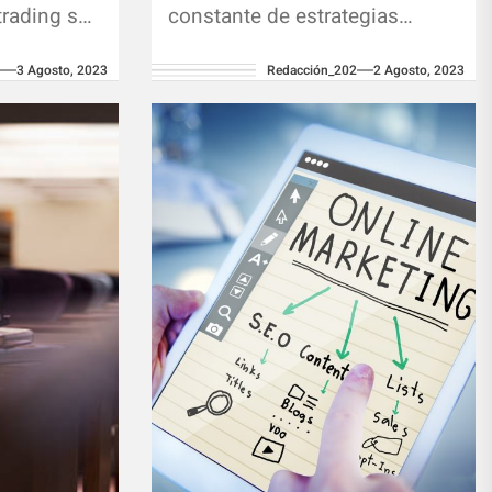
trading se
constante de estrategias
a opción
efectivas para maximizar
2
3 Agosto, 2023
Redacción_202
2 Agosto, 2023
r entre los
ganancias es una tarea
imprescindible. Con el auge
del comercio digital,...