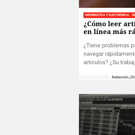
INFORMÁTICA Y ELECTRÓNICA
I
¿Cómo leer art
en línea más r
¿Tiene problemas p
navegar rápidamente
artículos? ¿Su traba
análisis de datos di
Redacción_20
¿Cómo te gustaría m
aspecto de los título