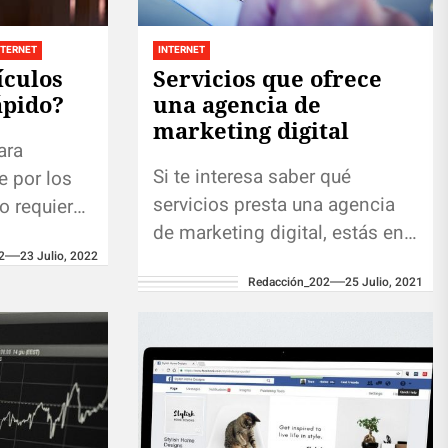
NTERNET
INTERNET
ículos
Servicios que ofrece
ápido?
una agencia de
marketing digital
ara
Si te interesa saber qué
 por los
servicios presta una agencia
jo requiere
de marketing digital, estás en
arios?
2
23 Julio, 2022
el lugar correcto. En esta
ejorar el
Redacción_202
25 Julio, 2021
entrada te mostraremos de
s? Aquí...
qué se...