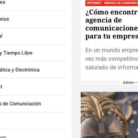
tes
INTERNET
MEDIOS DE COMUNIC
¿Cómo encontr
agencia de
orios
comunicaciones
para tu empre
l
En un mundo empres
y Tiempo Libre
vez más competitiv
saturado de informa
ática y Electrónica
contar con una estr
Admin
comunicación sólid
et
lujo, sino una...
s de Comunicación
ios