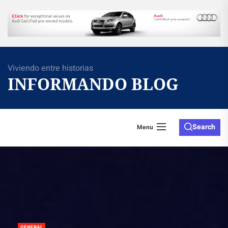
Skip
to
the
content
Viviendo entre historias
INFORMANDO BLOG
Search
Menu
GENERAL