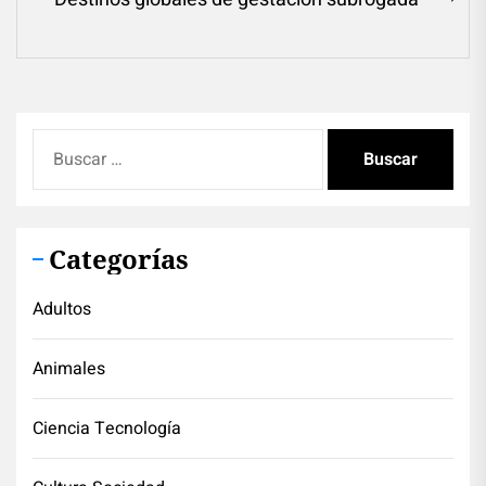
entradas
Ne
pos
Buscar:
Categorías
Adultos
Animales
Ciencia Tecnología