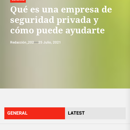
Qué es una empresa de
seguridad privada y
cómo puede ayudarte
Redacción_202
25 Julio, 2021
GENERAL
LATEST