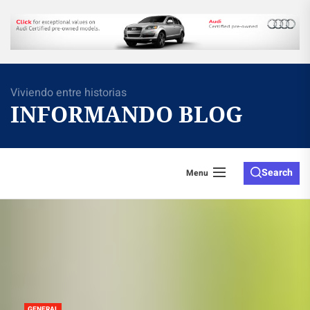
Skip
to
the
content
Viviendo entre historias
INFORMANDO BLOG
Search
Menu
GENERAL