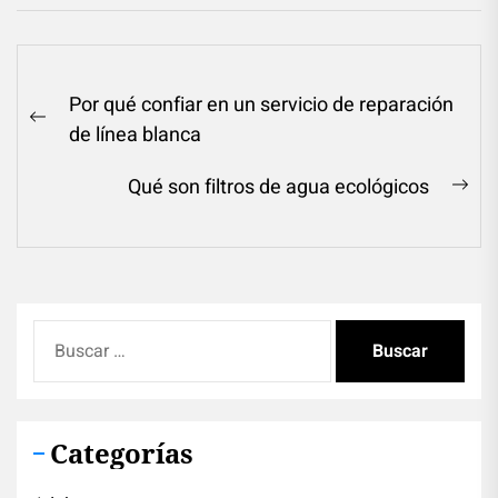
Navegación
Por qué confiar en un servicio de reparación
de
Previous
de línea blanca
entradas
post:
Qué son filtros de agua ecológicos
Ne
pos
Buscar:
Categorías