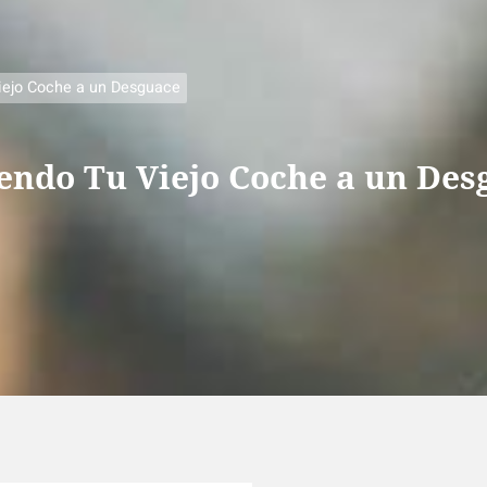
iejo Coche a un Desguace
endo Tu Viejo Coche a un Des