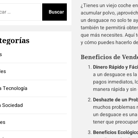
¿Tienes un viejo coche en 
:
acumular polvo, ¡aprovéch
un desguace no solo te ay
también te permitirá obte
que más necesites. Aquí t
tegorías
y cómo puedes hacerlo de
s
Beneficios de Vend
Dinero Rápido y Fáci
les
a un desguace es la
pagos inmediatos, lo
a Tecnología
manera rápida y sin
Deshazte de un Pro
a Sociedad
muchos problemas me
un desguace es una 
tener que preocupart
tes
Beneficios Ecológic