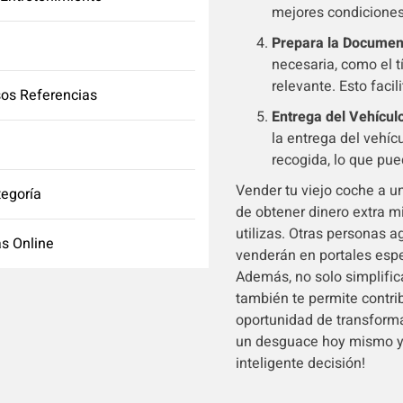
mejores condiciones
Prepara la Documen
necesaria, como el t
relevante. Esto facil
os Referencias
Entrega del Vehícul
la entrega del vehí
recogida, lo que pue
Vender tu viejo coche a u
tegoría
de obtener dinero extra m
utilizas. Otras personas a
s Online
venderán en portales esp
Además, no solo simplifica
también te permite contri
oportunidad de transformar
un desguace hoy mismo y c
inteligente decisión!