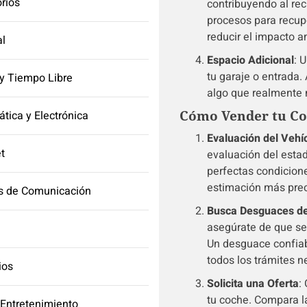
orios
contribuyendo al rec
procesos para recupe
reducir el impacto a
l
Espacio Adicional
: 
tu garaje o entrada.
y Tiempo Libre
algo que realmente 
Cómo Vender tu Co
ática y Electrónica
Evaluación del Vehí
et
evaluación del esta
perfectas condicion
estimación más prec
s de Comunicación
Busca Desguaces de
asegúrate de que se
Un desguace confiabl
todos los trámites n
ios
Solicita una Oferta
:
tu coche. Compara la
 Entretenimiento