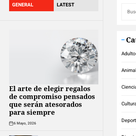
GENERAL
LATEST
Buscar
Ca
Adulto
Anima
Cienci
El arte de elegir regalos
de compromiso pensados
que serán atesorados
Cultur
para siempre
Depor
6 Mayo, 2026