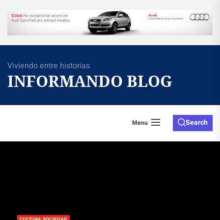
Skip
to
the
content
Viviendo entre historias
INFORMANDO BLOG
Search
Menu
CULTURA SOCIEDAD