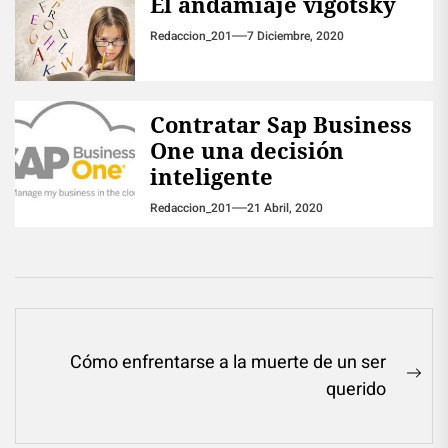
El andamiaje vigotsky
Redaccion_201
7 Diciembre, 2020
Contratar Sap Business
One una decisión
inteligente
Redaccion_201
21 Abril, 2020
Navegación
Cómo enfrentarse a la muerte de un ser
de
Ne
querido
entradas
pos