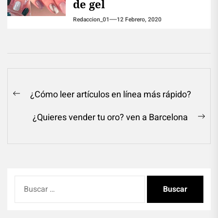
de gel
Redaccion_01
12 Febrero, 2020
Navegación
¿Cómo leer artículos en línea más rápido?
Previous
de
post:
¿Quieres vender tu oro? ven a Barcelona
entradas
Ne
pos
Buscar: