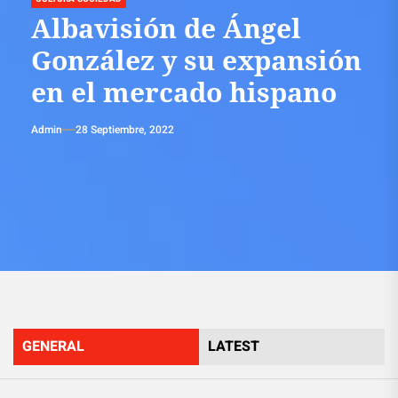
Albavisión de Ángel
González y su expansión
en el mercado hispano
Admin
28 Septiembre, 2022
GENERAL
LATEST