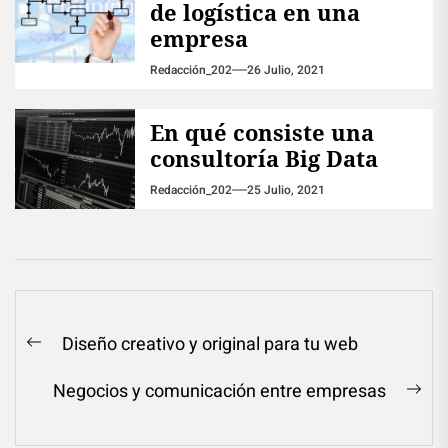
de logística en una
empresa
Redacción_202
26 Julio, 2021
En qué consiste una
consultoría Big Data
Redacción_202
25 Julio, 2021
Navegación
Diseño creativo y original para tu web
Previous
de
post:
Negocios y comunicación entre empresas
entradas
Ne
pos