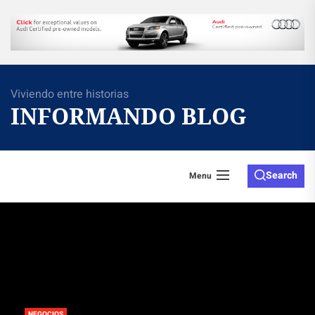
Skip
to
the
content
Viviendo entre historias
INFORMANDO BLOG
Search
Menu
NEGOCIOS