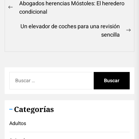
Navegación
Abogados herencias Móstoles: El heredero
de
Previous
condicional
entradas
post:
Un elevador de coches para una revisión
Ne
sencilla
pos
Buscar:
Categorías
Adultos