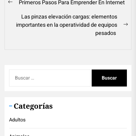
Primeros Pasos Para Emprender En Internet
Previous
de
post:
Las pinzas elevación cargas: elementos
entradas
importantes en la operatividad de equipos
Ne
pesados
pos
Buscar:
Categorías
Adultos