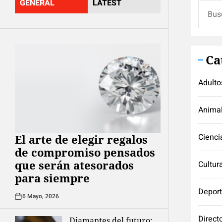
GENERAL
LATEST
Buscar
Ca
Adulto
Anima
Cienci
El arte de elegir regalos
de compromiso pensados
que serán atesorados
Cultur
para siempre
Depor
6 Mayo, 2026
Direct
Diamantes del futuro: