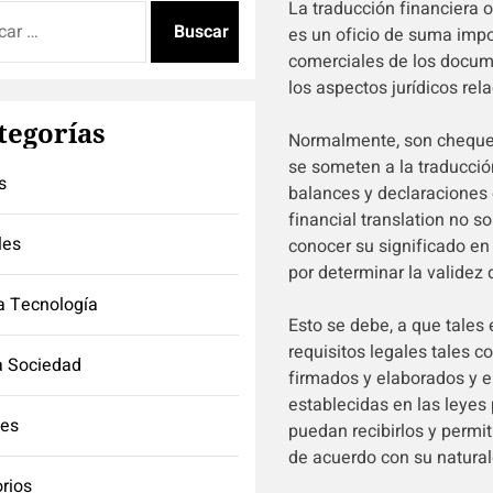
La traducción financiera 
:
es un oficio de suma impor
comerciales de los docume
los aspectos jurídicos rel
tegorías
Normalmente, son cheques
se someten a la traducció
s
balances y declaraciones d
financial translation no s
les
conocer su significado en
por determinar la validez
a Tecnología
Esto se debe, a que tales
requisitos legales tales c
a Sociedad
firmados y elaborados y e
establecidas en las leyes
tes
puedan recibirlos y permi
de acuerdo con su natural
orios