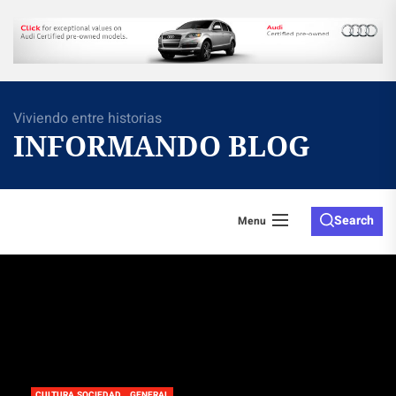
Skip
to
the
content
Viviendo entre historias
INFORMANDO BLOG
Search
Menu
CULTURA SOCIEDAD
GENERAL