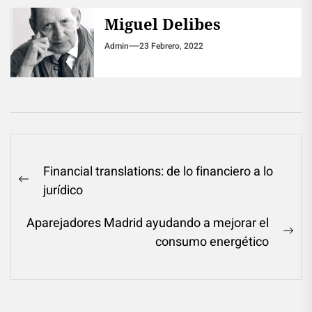
Miguel Delibes
Admin
23 Febrero, 2022
Navegación
Financial translations: de lo financiero a lo
de
Previous
jurídico
entradas
post:
Aparejadores Madrid ayudando a mejorar el
Ne
consumo energético
pos