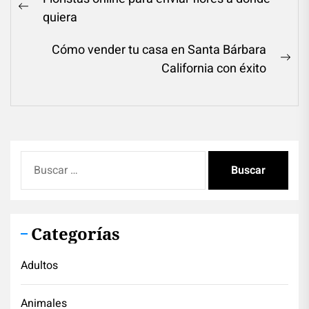
de
Previous
quiera
entradas
post:
Cómo vender tu casa en Santa Bárbara
Ne
California con éxito
pos
Buscar:
Categorías
Adultos
Animales