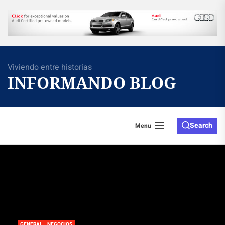
Skip
to
the
content
Viviendo entre historias
INFORMANDO BLOG
Search
Menu
GENERAL
NEGOCIOS