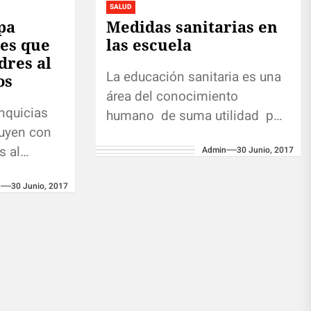
SALUD
pa
Medidas sanitarias en
res que
las escuela
dres al
La educación sanitaria es una
os
área del conocimiento
anquicias
humano de suma utilidad por
buyen con
medio de la cual se ven
s al
Admin
30 Junio, 2017
favorecidas tanto las personas
emente su
que se...
1
30 Junio, 2017
rnos cómo
da,...