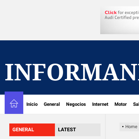
Skip
to
the
content
INFORMAN
Inicio
General
Negocios
Internet
Motor
Sa
Home
GENERAL
LATEST