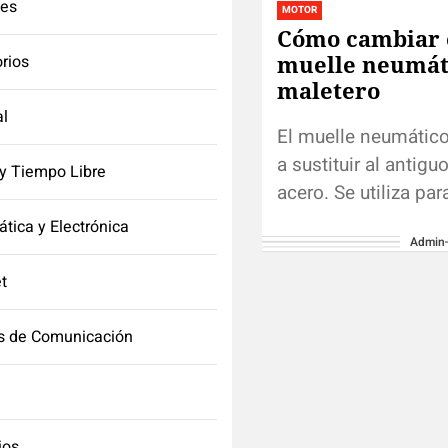
tes
MOTOR
Cómo cambiar 
muelle neumát
orios
maletero
l
El muelle neumático
a sustituir al antigu
y Tiempo Libre
acero. Se utiliza para
abertura y cierre de 
ática y Electrónica
Admin
el maletero,...
et
s de Comunicación
ios