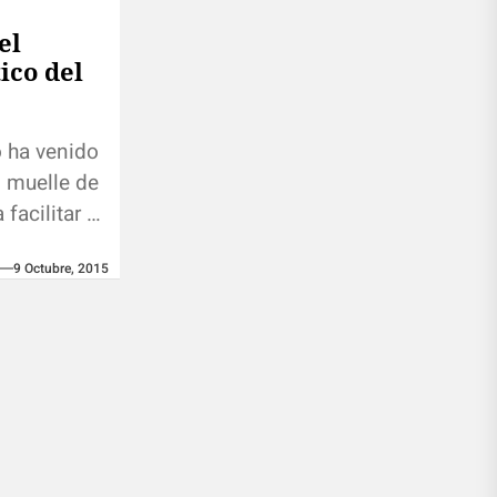
el
ico del
 ha venido
o muelle de
 facilitar la
las puertas,
9 Octubre, 2015