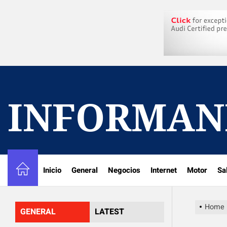
Skip
to
the
content
INFORMAN
Inicio
General
Negocios
Internet
Motor
Sa
Home
GENERAL
LATEST