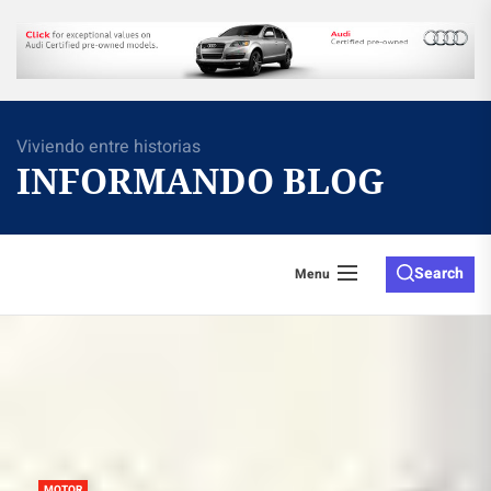
Skip
to
the
content
Viviendo entre historias
INFORMANDO BLOG
Search
Menu
MOTOR