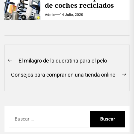
de coches reciclados
Admin
14 Julio, 2020
Navegación
El milagro de la queratina para el pelo
Previous
de
post:
Consejos para comprar en una tienda online
entradas
Ne
pos
Buscar: