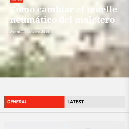
Cómo cambiar el muelle
neumático del maletero
Admin
9 Octubre, 2015
GENERAL
LATEST