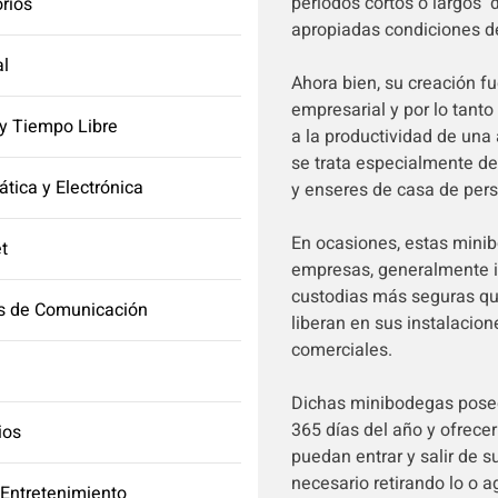
periodos cortos o largos 
orios
apropiadas condiciones d
l
Ahora bien, su creación f
empresarial y por lo tan
y Tiempo Libre
a la productividad de una
se trata especialmente de
ática y Electrónica
y enseres de casa de pers
En ocasiones, estas mini
et
empresas, generalmente i
custodias más seguras que
s de Comunicación
liberan en sus instalacio
comerciales.
Dichas minibodegas posee
365 días del año y ofrecer
ios
puedan entrar y salir de 
necesario retirando lo o 
 Entretenimiento