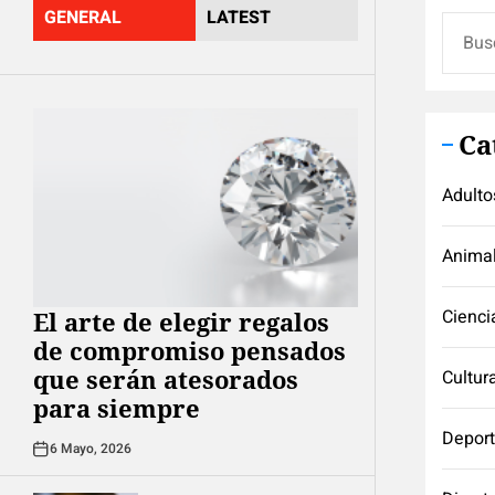
GENERAL
LATEST
Buscar
Ca
Adulto
Anima
Cienci
El arte de elegir regalos
de compromiso pensados
que serán atesorados
Cultur
para siempre
Depor
6 Mayo, 2026