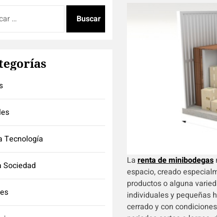
:
tegorías
s
les
a Tecnología
La
renta de minibodegas
a Sociedad
espacio, creado especial
productos o alguna varie
tes
individuales y pequeñas 
cerrado y con condiciones