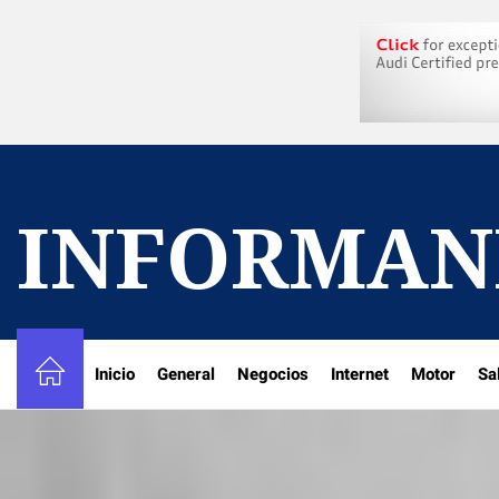
Skip
to
the
content
INFORMAN
Inicio
General
Negocios
Internet
Motor
Sa