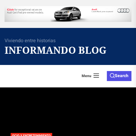
Skip
to
the
content
Viviendo entre historias
INFORMANDO BLOG
Search
Menu
OCIO Y ENTRETENIMIENTO