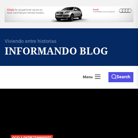
Skip
to
the
content
Viviendo entre historias
INFORMANDO BLOG
Search
Menu
OCIO Y ENTRETENIMIENTO