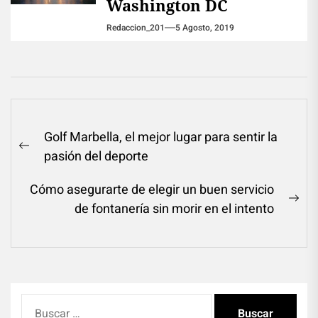
Washington DC
Redaccion_201
5 Agosto, 2019
Navegación
Golf Marbella, el mejor lugar para sentir la
de
Previous
pasión del deporte
entradas
post:
Cómo asegurarte de elegir un buen servicio
Ne
de fontanería sin morir en el intento
pos
Buscar: