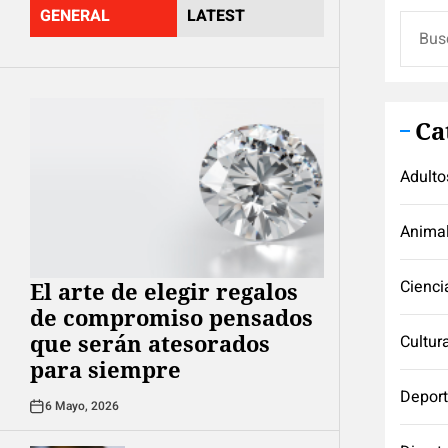
GENERAL
LATEST
Buscar
Ca
Adulto
Anima
Cienci
El arte de elegir regalos
de compromiso pensados
que serán atesorados
Cultur
para siempre
Depor
6 Mayo, 2026