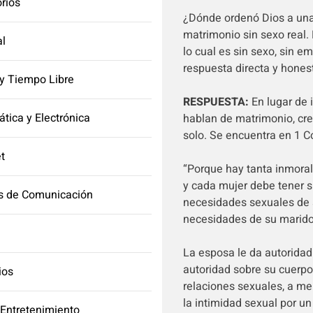
orios
¿Dónde ordenó Dios a una
matrimonio sin sexo real.
l
lo cual es sin sexo, sin 
respuesta directa y hones
y Tiempo Libre
RESPUESTA:
En lugar de i
ática y Electrónica
hablan de matrimonio, cr
solo. Se encuentra en 1 Co
et
“Porque hay tanta inmoral
y cada mujer debe tener s
s de Comunicación
necesidades sexuales de s
necesidades de su marido
La esposa le da autoridad 
autoridad sobre su cuerpo 
ios
relaciones sexuales, a m
la intimidad sexual por u
 Entretenimiento