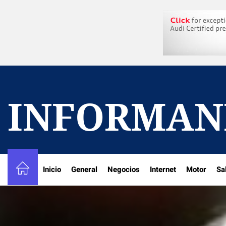
Skip
to
the
content
INFORMAN
Inicio
General
Negocios
Internet
Motor
Sa