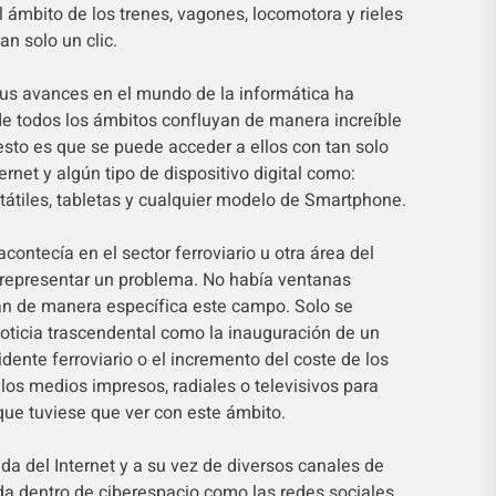
el ámbito de los trenes, vagones, locomotora y rieles
n solo un clic.
 sus avances en el mundo de la informática ha
e todos los ámbitos confluyan de manera increíble
esto es que se puede acceder a ellos con tan solo
rnet y algún tipo de dispositivo digital como:
átiles, tabletas y cualquier modelo de Smartphone.
ontecía en el sector ferroviario u otra área del
 representar un problema. No había ventanas
an de manera específica este campo. Solo se
ticia trascendental como la inauguración de un
idente ferroviario o el incremento del coste de los
r los medios impresos, radiales o televisivos para
que tuviese que ver con este ámbito.
ada del Internet y a su vez de diversos canales de
a dentro de ciberespacio como las redes sociales,