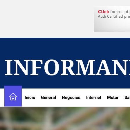
Skip
to
the
content
INFORMAN
Inicio
General
Negocios
Internet
Motor
Sa