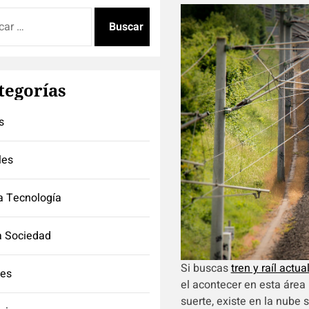
:
tegorías
s
les
a Tecnología
a Sociedad
Si buscas
tren y raíl actua
tes
el acontecer en esta área
suerte, existe en la nube