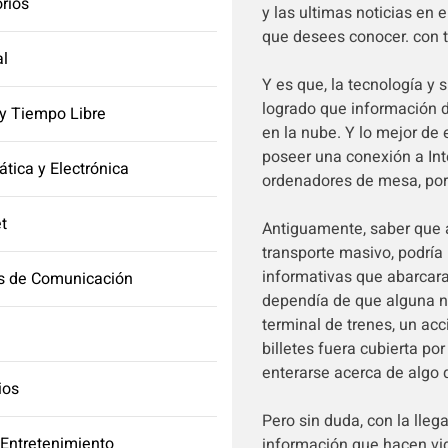
orios
y las ultimas noticias en 
que desees conocer. con ta
l
Y es que, la tecnología y
logrado que información d
y Tiempo Libre
en la nube. Y lo mejor de 
poseer una conexión a Inte
ática y Electrónica
ordenadores de mesa, port
et
Antiguamente, saber que ac
transporte masivo, podría
informativas que abarcar
s de Comunicación
dependía de que alguna no
terminal de trenes, un acc
billetes fuera cubierta po
enterarse acerca de algo 
ios
Pero sin duda, con la lleg
 Entretenimiento
información que hacen vid