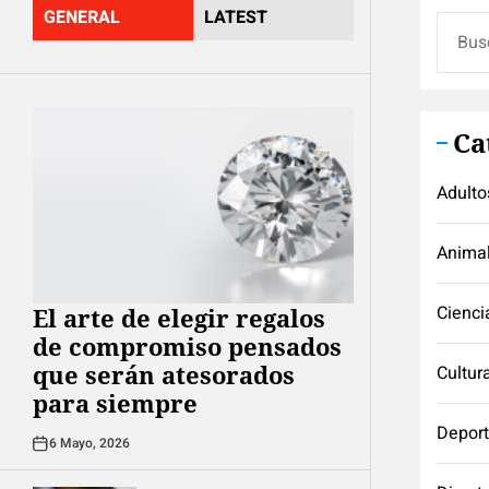
GENERAL
LATEST
Buscar
Ca
Adulto
Anima
Cienci
El arte de elegir regalos
de compromiso pensados
que serán atesorados
Cultur
para siempre
Depor
6 Mayo, 2026