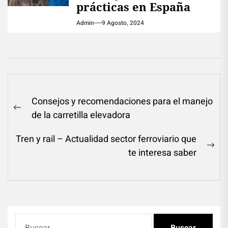
prácticas en España
Admin
9 Agosto, 2024
Navegación
Consejos y recomendaciones para el manejo
de
Previous
de la carretilla elevadora
entradas
post:
Tren y rail – Actualidad sector ferroviario que
Ne
te interesa saber
pos
Buscar: