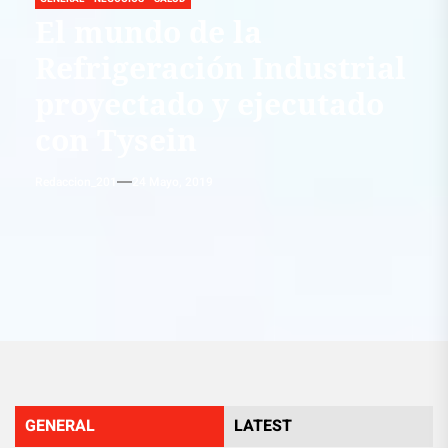
El mundo de la
Refrigeración Industrial
proyectado y ejecutado
con Tysein
Redaccion_201
24 Mayo, 2019
GENERAL
LATEST