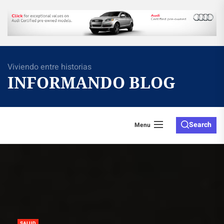
Skip
to
the
content
Viviendo entre historias
INFORMANDO BLOG
Search
Menu
SALUD