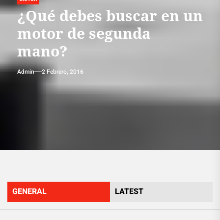
¿Qué debes buscar en un
motor de segunda
mano?
Admin
2 Febrero, 2016
GENERAL
LATEST