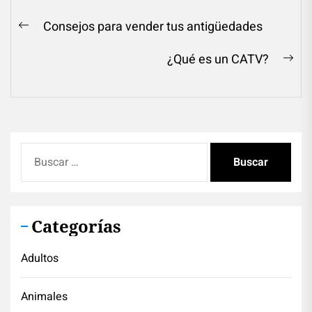
Navegación
Consejos para vender tus antigüedades
Previous
de
post:
¿Qué es un CATV?
entradas
Ne
pos
Buscar:
Categorías
Adultos
Animales