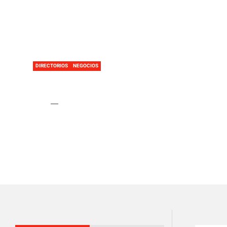
Home
Directorios
Consejos para vender tus ant
DIRECTORIOS
NEGOCIOS
Consejos para vender tu
Admin
2 Febrero, 2016