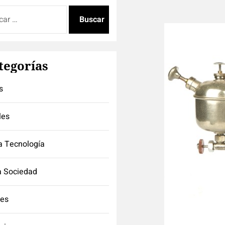
:
tegorías
s
les
a Tecnología
a Sociedad
tes