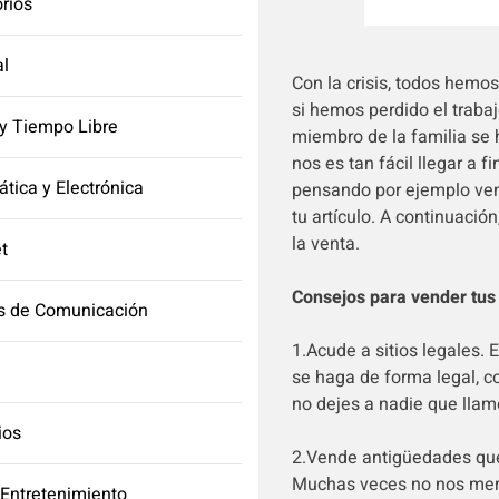
orios
l
Con la crisis, todos hemo
si hemos perdido el traba
y Tiempo Libre
miembro de la familia se 
nos es tan fácil llegar a 
ática y Electrónica
pensando por ejemplo ven
tu artículo. A continuaci
la venta.
et
Consejos para vender tus
s de Comunicación
1.Acude a sitios legales.
se haga de forma legal, co
no dejes a nadie que llam
ios
2.Vende antigüedades que 
Muchas veces no nos merec
 Entretenimiento