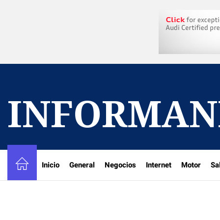
Skip
to
the
content
INFORMAN
Inicio
General
Negocios
Internet
Motor
Sa