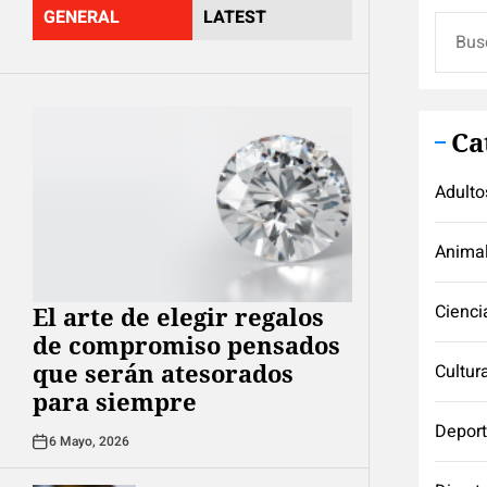
GENERAL
LATEST
Buscar
Ca
Adulto
Anima
Cienci
El arte de elegir regalos
de compromiso pensados
que serán atesorados
Cultur
para siempre
Depor
6 Mayo, 2026