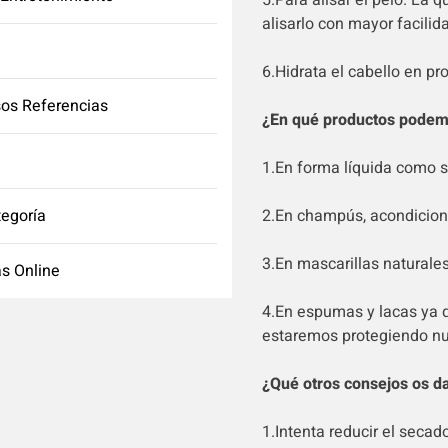
5.Para alisar el pelo. La q
alisarlo con mayor facilid
6.Hidrata el cabello en pr
os Referencias
¿En qué productos podemo
1.En forma líquida como s
tegoría
2.En champús, acondiciona
3.En mascarillas naturale
s Online
4.En espumas y lacas ya 
estaremos protegiendo nu
¿Qué otros consejos os d
1.Intenta reducir el secad