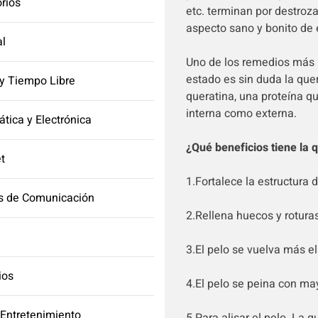
orios
etc. terminan por destrozar
aspecto sano y bonito de 
l
Uno de los remedios más i
estado es sin duda la que
y Tiempo Libre
queratina, una proteína qu
interna como externa.
ática y Electrónica
¿Qué beneficios tiene la 
et
1.Fortalece la estructura d
s de Comunicación
2.Rellena huecos y roturas
3.El pelo se vuelva más el
ios
4.El pelo se peina con may
 Entretenimiento