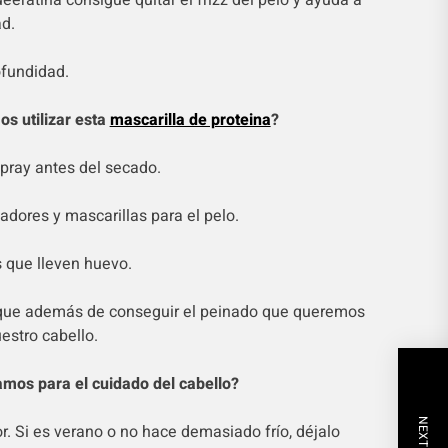
ueeratina consigue quitar el frizz del pelo y ayuda a
ad.
ofundidad.
s utilizar esta
mascarilla de proteina
?
pray antes del secado.
dores y mascarillas para el pelo.
s que lleven huevo.
que además de conseguir el peinado que queremos
estro cabello.
amos para el cuidado del cabello?
or. Si es verano o no hace demasiado frío, déjalo