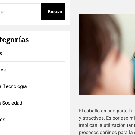
:
tegorías
s
les
a Tecnología
a Sociedad
El cabello es una parte f
y atractivos. Es por eso
tes
implican la utilización t
procesos dañinos para la 