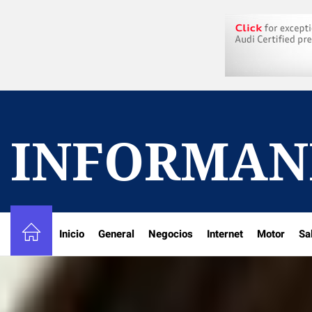
Skip
to
the
content
INFORMAN
Inicio
General
Negocios
Internet
Motor
Sa