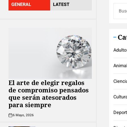
GENERAL
LATEST
Buscar
Ca
Adulto
Anima
Cienci
El arte de elegir regalos
de compromiso pensados
que serán atesorados
Cultur
para siempre
Depor
6 Mayo, 2026