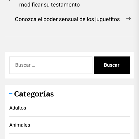
de
Previous
modificar su testamento
entradas
post:
Conozca el poder sensual de los juguetitos
Ne
pos
Buscar:
Categorías
Adultos
Animales