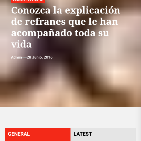
Conozca la explicación
de refranes que le han
acompañado toda su
vida
Admin
28 Junio, 2016
GENERAL
LATEST