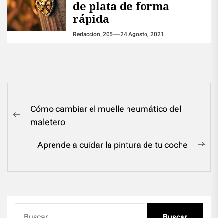
de plata de forma
rápida
Redaccion_205
24 Agosto, 2021
Navegación
Cómo cambiar el muelle neumático del
de
Previous
maletero
entradas
post:
Aprende a cuidar la pintura de tu coche
Ne
pos
Buscar: