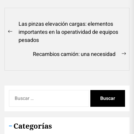
Navegación
Las pinzas elevación cargas: elementos
de
importantes en la operatividad de equipos
Previous
entradas
pesados
post:
Recambios camión: una necesidad
Ne
pos
Buscar:
Categorías