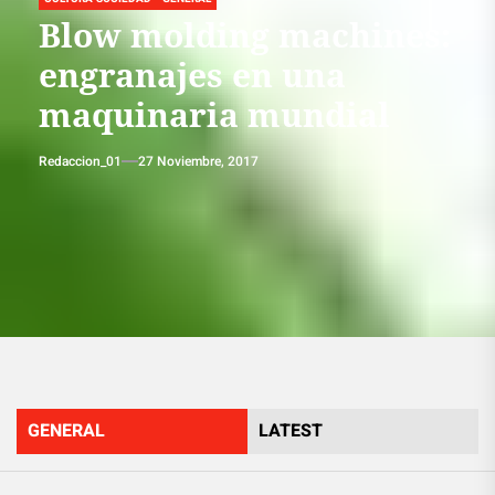
Blow molding machines:
engranajes en una
maquinaria mundial
Redaccion_01
27 Noviembre, 2017
GENERAL
LATEST