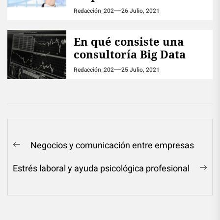
Redacción_202
26 Julio, 2021
En qué consiste una
consultoría Big Data
Redacción_202
25 Julio, 2021
Navegación
Negocios y comunicación entre empresas
Previous
de
post:
Estrés laboral y ayuda psicológica profesional
entradas
Ne
pos