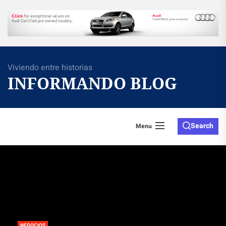
Skip
to
the
content
Viviendo entre historias
INFORMANDO BLOG
Search
Menu
NEGOCIOS