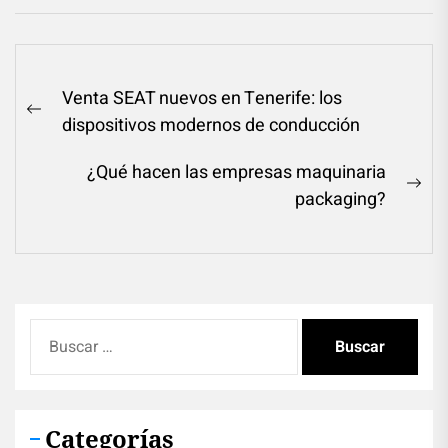
Navegación
Venta SEAT nuevos en Tenerife: los
de
Previous
dispositivos modernos de conducción
entradas
post:
¿Qué hacen las empresas maquinaria
Ne
packaging?
pos
Buscar:
Categorías