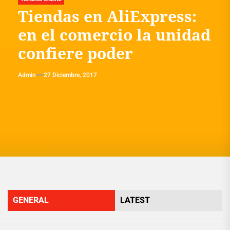
Tiendas en AliExpress:
en el comercio la unidad
confiere poder
Admin
27 Diciembre, 2017
GENERAL
LATEST