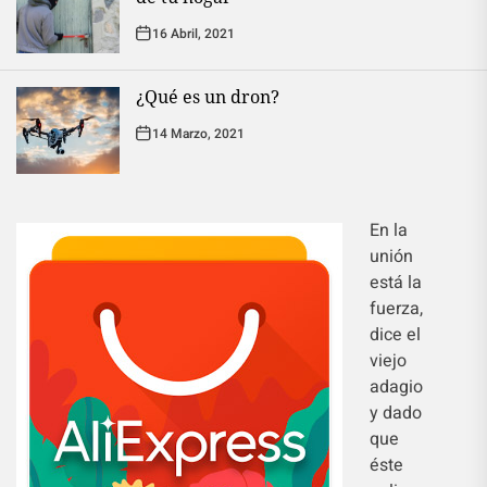
16 Abril, 2021
¿Qué es un dron?
14 Marzo, 2021
En la
unión
está la
fuerza,
dice el
viejo
adagio
y dado
que
éste