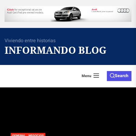
Skip
to
the
content
Viviendo entre historias
INFORMANDO BLOG
Search
Menu
GENERAL
NEGOCIOS