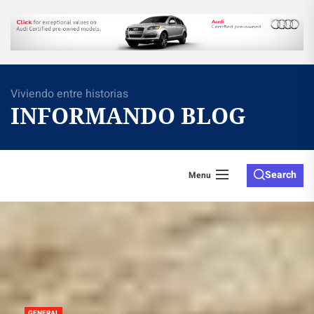
Skip
to
the
content
Viviendo entre historias
INFORMANDO BLOG
Search
Menu
GENERAL