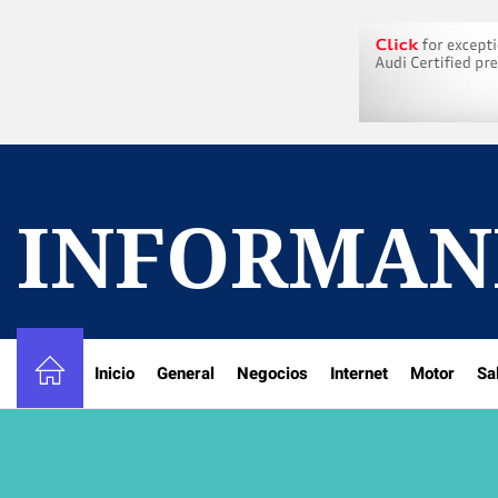
Skip
to
the
content
INFORMAN
Inicio
General
Negocios
Internet
Motor
Sa