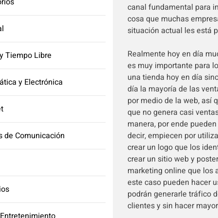
orios
canal fundamental para im
cosa que muchas empresa 
l
situación actual les está 
Realmente hoy en día muc
y Tiempo Libre
es muy importante para lo
una tienda hoy en día sino
ática y Electrónica
día la mayoría de las ven
por medio de la web, así
et
que no genera casi ventas
manera, por ende pueden
s de Comunicación
decir, empiecen por utili
crear un logo que los iden
crear un sitio web y poste
marketing online que los a
este caso pueden hacer u
ios
podrán generarle tráfico 
clientes y sin hacer mayor
 Entretenimiento