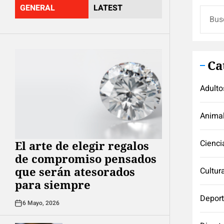
GENERAL
LATEST
Buscar
Ca
Adulto
Anima
Cienci
El arte de elegir regalos
de compromiso pensados
que serán atesorados
Cultur
para siempre
Depor
6 Mayo, 2026