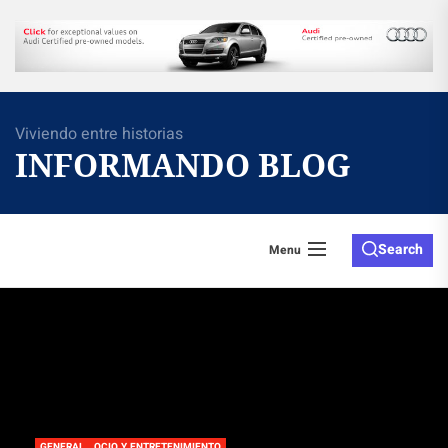
Skip
to
the
content
Viviendo entre historias
INFORMANDO BLOG
Search
Menu
GENERAL
OCIO Y ENTRETENIMIENTO