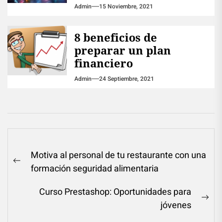
Admin
15 Noviembre, 2021
8 beneficios de
preparar un plan
financiero
Admin
24 Septiembre, 2021
Navegación
Motiva al personal de tu restaurante con una
de
Previous
formación seguridad alimentaria
entradas
post:
Curso Prestashop: Oportunidades para
Ne
jóvenes
pos