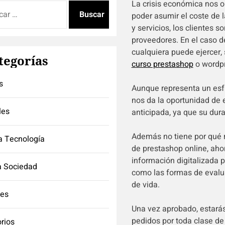
La crisis económica nos o
:
poder asumir el coste de l
y servicios, los clientes 
proveedores. En el caso d
cualquiera puede ejercer,
tegorías
curso prestashop
o wordpr
s
Aunque representa un esfu
nos da la oportunidad de 
les
anticipada, ya que su dura
Además no tiene por qué r
a Tecnología
de prestashop online, aho
información digitalizada 
a Sociedad
como las formas de evalua
de vida.
tes
Una vez aprobado, estarás
pedidos por toda clase de
orios