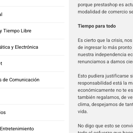
porque prestashop es actu
modalidad de comercio se 
l
Tiempo para todo
y Tiempo Libre
Es cierto que la crisis, n
ática y Electrónica
de ingresar lo más pronto 
nuestra independencia ec
renunciamos a darnos cier
et
Esto pudiera justificarse s
s de Comunicación
responsabilidad está la 
económicamente no te es
también regalarnos, de vez
clima, despejarnos de tan
vida.
ios
No digo que esto se convie
 Entretenimiento