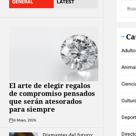
GENERAL
LATEST
Buscar
Ca
Adulto
Anima
Cienci
El arte de elegir regalos
de compromiso pensados
que serán atesorados
Cultur
para siempre
Depor
6 Mayo, 2026
Direct
Diamantes del futuro: