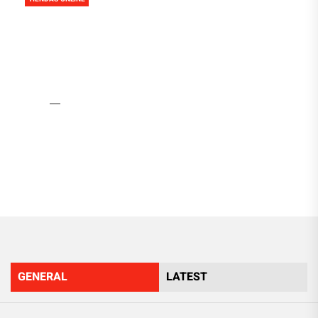
Cómo usar pulseras de
silicona para su Baby
Shower
Admin
11 Mayo, 2018
GENERAL
LATEST