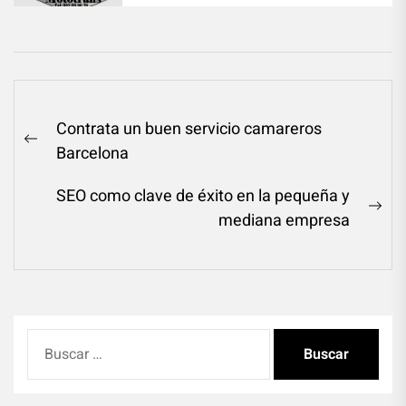
Navegación
Contrata un buen servicio camareros
de
Previous
Barcelona
entradas
post:
SEO como clave de éxito en la pequeña y
Ne
mediana empresa
pos
Buscar: