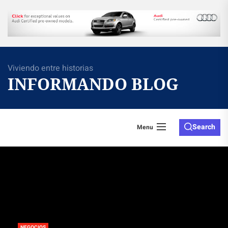
Skip
to
the
content
Viviendo entre historias
INFORMANDO BLOG
Search
Menu
NEGOCIOS