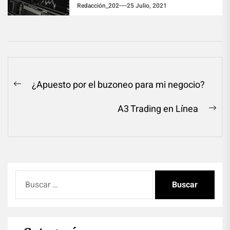
Redacción_202
25 Julio, 2021
Navegación
¿Apuesto por el buzoneo para mi negocio?
Previous
de
post:
A3 Trading en Línea
entradas
Ne
pos
Buscar: