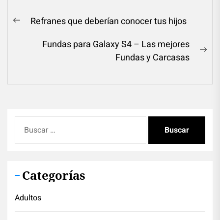
Navegación
Refranes que deberían conocer tus hijos
Previous
de
post:
Fundas para Galaxy S4 – Las mejores
entradas
Ne
Fundas y Carcasas
pos
Buscar:
Categorías
Adultos