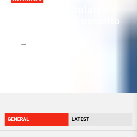
¿Qué son los Bulats
Test? ¿Por qué necesito
pasarlos?
Admin
15 Enero, 2016
GENERAL
LATEST