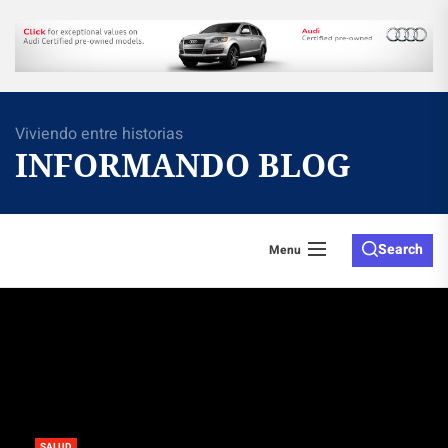
Skip
to
the
content
Viviendo entre historias
INFORMANDO BLOG
Search
Menu
SALUD