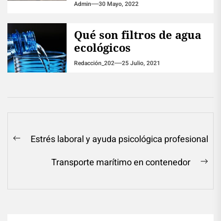
Admin
30 Mayo, 2022
Qué son filtros de agua
ecológicos
Redacción_202
25 Julio, 2021
Navegación
Estrés laboral y ayuda psicológica profesional
Previous
de
post:
Transporte marítimo en contenedor
entradas
Ne
pos