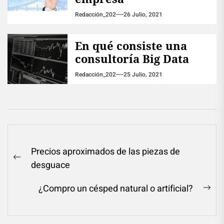
Redacción_202
26 Julio, 2021
En qué consiste una
consultoría Big Data
Redacción_202
25 Julio, 2021
Navegación
Precios aproximados de las piezas de
de
Previous
desguace
entradas
post:
¿Compro un césped natural o artificial?
Ne
pos