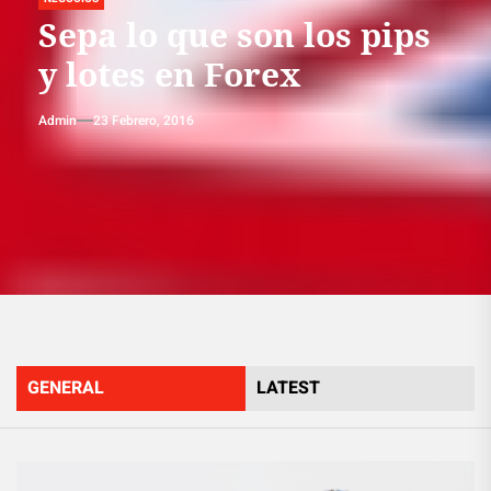
Sepa lo que son los pips
y lotes en Forex
Admin
23 Febrero, 2016
GENERAL
LATEST