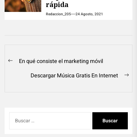
rápida
Redaccion_205
24 Agosto, 2021
Navegación
En qué consiste el marketing móvil
Previous
de
post:
Descargar Música Gratis En Internet
entradas
Ne
pos
Buscar: