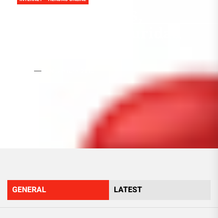
Localizador GPS,
sistemas de seguridad
por ubicación
Admin
10 Noviembre, 2016
GENERAL
LATEST