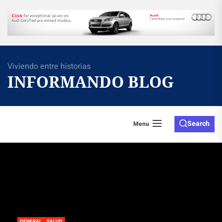
Skip
to
the
content
Viviendo entre historias
INFORMANDO BLOG
Search
Menu
GENERAL
SALUD