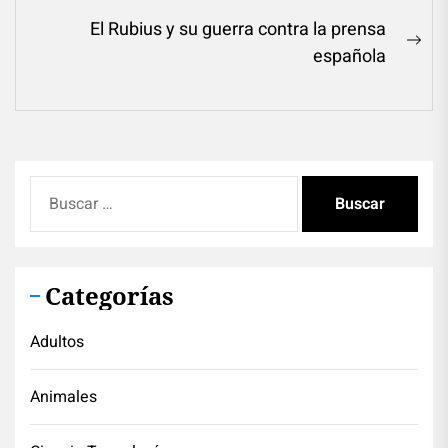
de
post:
El Rubius y su guerra contra la prensa
entradas
Ne
española
pos
Buscar:
Categorías
Adultos
Animales