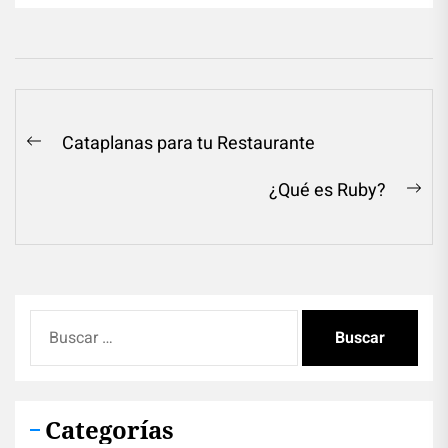
Navegación
Cataplanas para tu Restaurante
Previous
de
post:
¿Qué es Ruby?
entradas
Ne
pos
Buscar:
Categorías