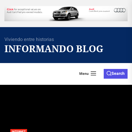
Skip
to
the
content
Viviendo entre historias
INFORMANDO BLOG
Search
Menu
INTERNET