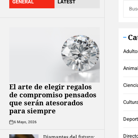
GENERAL
LATEST
Buscar
Ca
Adulto
Anima
Cienci
El arte de elegir regalos
de compromiso pensados
que serán atesorados
Cultur
para siempre
Depor
6 Mayo, 2026
Direct
Diamantes del futuro: