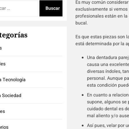
Es muy común considerar l
:
exclusivamente si vemos a
profesionales están en la
bucal.
tegorías
Es que estas piezas son la
está determinada por la a
s
Una dentadura pareja
les
causa una excelente
diversas índoles, t
personal. Aunque par
a Tecnología
esta condición puede 
En cuanto a relacion
a Sociedad
supone, algunos se 
cuidado dental es d
tes
mal aliento y/o ause
Así pues, velar por
orios