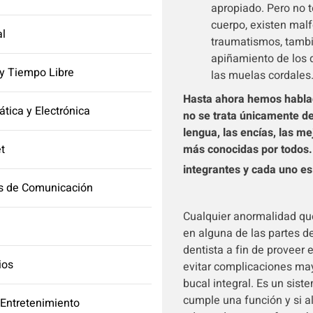
apropiado. Pero no 
cuerpo, existen mal
l
traumatismos, tambi
apiñamiento de los 
y Tiempo Libre
las muelas cordales
Hasta ahora hemos hablad
ática y Electrónica
no se trata únicamente de
lengua, las encías, las meji
et
más conocidas por todos.
integrantes y cada uno es
s de Comunicación
Cualquier anormalidad que
en alguna de las partes d
dentista a fin de proveer 
ios
evitar complicaciones ma
bucal integral. Es un sis
cumple una función y si a
 Entretenimiento