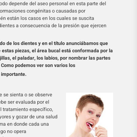
todo depende del aseo personal en esta parte del
formaciones congénitas o causadas por
én están los casos en los cuales se suscita
dientes a consecuencia de la presión que ejercen
.
o de los dientes y en el título anunciábamos que
 estas piezas, el área bucal está conformada por la
llas, el paladar, los labios,
por nombrar las partes
 Como podemos ver son varios los
 importante.
 se si
enta o se observe
ebe ser evaluada por el
el tratamiento específico,
yores y gozar de una salud
tema en donde cada una
lgo no opera