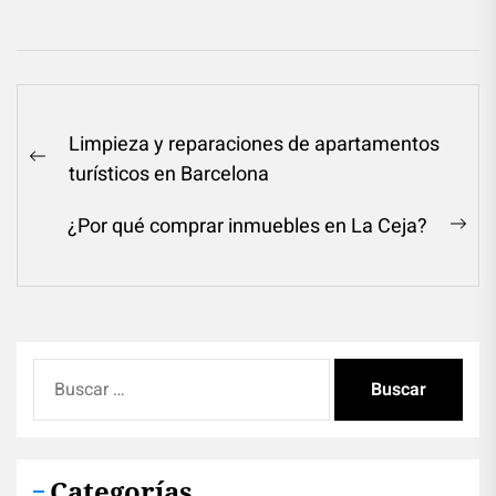
Navegación
Limpieza y reparaciones de apartamentos
de
Previous
turísticos en Barcelona
entradas
post:
¿Por qué comprar inmuebles en La Ceja?
Ne
pos
Buscar:
Categorías