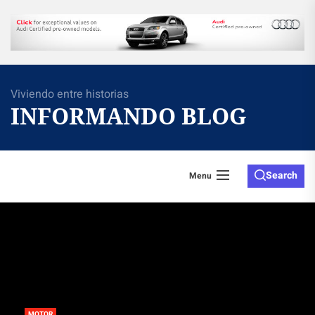
Skip
to
the
content
Viviendo entre historias
INFORMANDO BLOG
Search
Menu
MOTOR